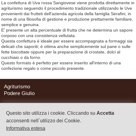
La confettura di Uva rossa Sangiovese viene prodotta direttamente in
agriturismo seguendo il procedimento tradizionale utilizzando le Uve
provenienti dai frutteti dell'azienda agricola della famiglia Serafini, in
nome di una filosofia di gestione e produzione prettamente familiare,
semplice e genuina.
E' presente un alta percentuale di frutta che ne determina un sapore
corposo con una consistenza vellutata.
Questa confettura è ideale per essere accompagnata a formaggi sia
delicati che saporiti; è ottima anche semplicemente sul pane o sulle
fette biscottate oppure per la preparazione di crostate, dolci al
cucchiaio o da forno.
Questo formato è perfetto per essere inserito all'interno di una
confezione regalo o come piccolo presente.
Agriturismo
Podere Giulio
SP Litoranea Nord Km 4.5
Località Pian di Spille
Questo sito utilizza i cookie. Cliccando su
Accetta
Tarquinia (VT) 01016
acconsenti nell`utilizzo dei Cookie.
Informativa estesa
info@poderegiulio.it