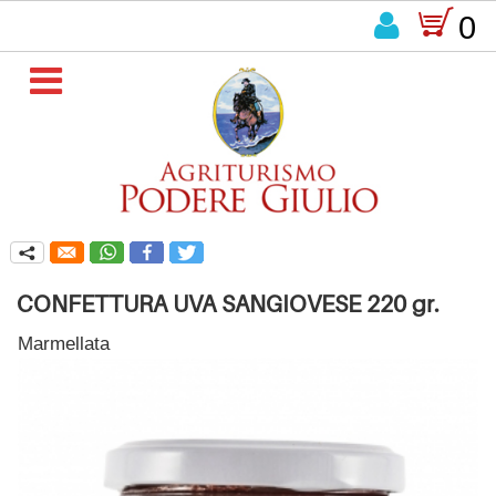
O

0

q
CONFETTURA UVA SANGIOVESE 220 gr.
Marmellata